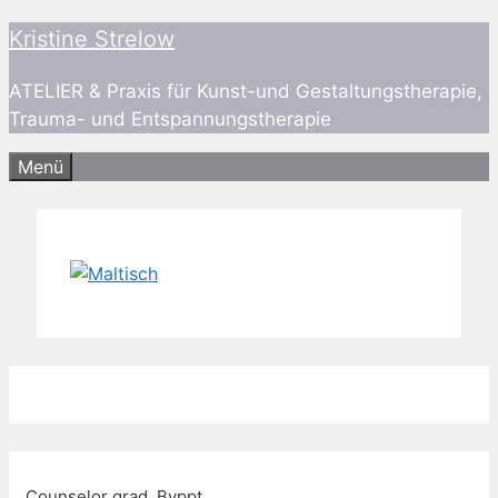
Zum
Kristine Strelow
Inhalt
springen
ATELIER & Praxis für Kunst-und Gestaltungstherapie,
Trauma- und Entspannungstherapie
Menü
Counselor grad. Bvppt